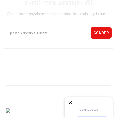
E-BÜLTEN ABONELİĞİ
Güncel kampanyalarımızdan haberdar olmak için kayıt olunuz.
GÖNDER
Kurumsal <
Yardım
Alışveriş
Müşteri Hizmetleri:
Canlı Destek
0 542 4040932