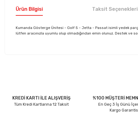
Ürün Bilgisi
Taksit Seçenekleri
Kumanda Gösterge Ünitesi - Golf 5 - Jetta - Passat isimli yedek pa
lütfen aracınızla uyumlu olup olmadığından emin olunuz. Destek ve sorula
Bu ürünün fiyat bilgisi, resim, ürün açıklamalarında ve diğer konu
Görüş ve önerileriniz için teşekkür ederiz.
Ürün resmi kalitesiz, bozuk veya görüntülenemiyor.
Ürün açıklamasında eksik bilgiler bulunuyor.
Ürün bilgilerinde hatalar bulunuyor.
KREDİ KARTI İLE ALIŞVERİŞ
%100 MÜŞTERİ MEMN
Tüm Kredi Kartlarına 12 Taksit
En Geç 3 İş Günü İçe
Ürün fiyatı diğer sitelerden daha pahalı.
Kargo Garantis
Bu ürüne benzer farklı alternatifler olmalı.