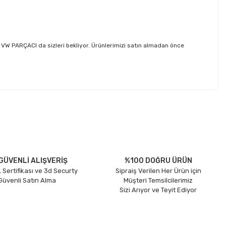
 PARÇACI da sizleri bekliyor. Ürünlerimizi satın almadan önce
etebilirsiniz.
GÜVENLİ ALIŞVERİŞ
%100 DOĞRU ÜRÜN
 Sertifikası ve 3d Securty
Sipraiş Verilen Her Ürün için
 Güvenli Satın Alma
Müşteri Temsilcilerimiz
Sizi Arıyor ve Teyit Ediyor