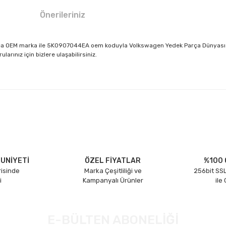
Önerileriniz
rça OEM marka ile 5K0907044EA oem koduyla Volkswagen Yedek Parça Dünyası VW
rınız için bizlere ulaşabilirsiniz.
larda yetersiz gördüğünüz noktaları öneri formunu kullanarak tarafımıza il
Bu ürüne ilk yorumu siz yapın!
Yorum Yaz
UNİYETİ
ÖZEL FİYATLAR
%100 
risinde
Marka Çeşitliliği ve
256bit SSL
i
Kampanyalı Ürünler
ile
E-BÜLTEN ABONELİĞİ