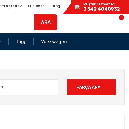
Müşteri Hizmetleri
om Nerede?
Kurumsal
Blog
0 542 4040932
ARA
a
Togg
Volkswagen
PARÇA ARA