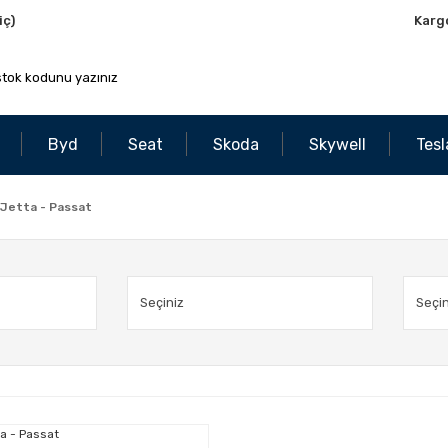
iç)
Karg
Byd
Seat
Skoda
Skywell
Tesl
 Jetta - Passat