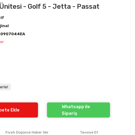
itesi - Golf 5 - Jetta - Passat
lf
jinal
K0907044EA
le!
erle!
Whatsapp ile
pete Ekle
Sipariş
Fiyatı Düşünce Haber Ver
Tavsiye Et