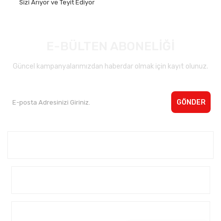
Sizi Arıyor ve Teyit Ediyor
E-BÜLTEN ABONELİĞİ
Güncel kampanyalarımızdan haberdar olmak için kayıt olunuz.
GÖNDER
Kurumsal <
Yardım
Alışveriş