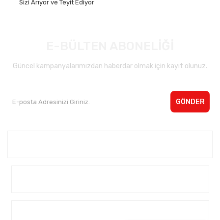
Sizi Arıyor ve Teyit Ediyor
E-BÜLTEN ABONELİĞİ
Güncel kampanyalarımızdan haberdar olmak için kayıt olunuz.
GÖNDER
Kurumsal <
Yardım
Alışveriş