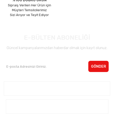
%100 DOĞRU ÜRÜN
Sipraiş Verilen Her Ürün için
Müşteri Temsilcilerimiz
Sizi Arıyor ve Teyit Ediyor
E-BÜLTEN ABONELİĞİ
Güncel kampanyalarımızdan haberdar olmak için kayıt olunuz.
GÖNDER
Kurumsal <
Yardım